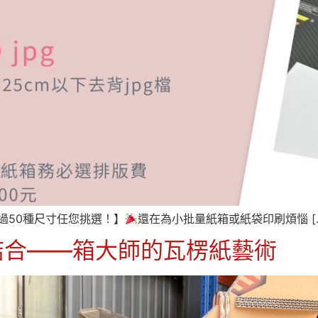
過50種尺寸任您挑選！】
還在為小批量紙箱或紙袋印刷煩惱 [
結合——箱大師的瓦楞紙藝術