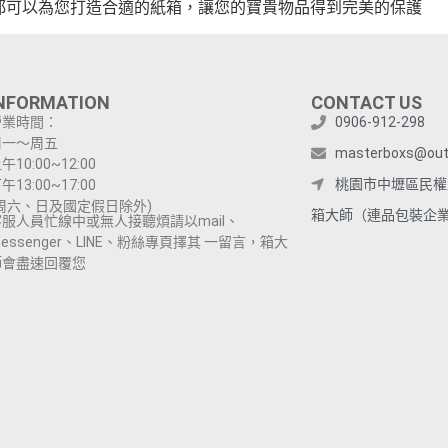
都可以為您打造合適的紙箱，讓您的寶貴物品得到完美的保護
NFORMATION
CONTACT US
營業時間：
0906-912-298
周一～周五
masterboxs@out
午10:00~12:00
桃園市中壢區民權路
午13:00~17:00
(周六、日及國定假日除外)
箱大師（連品包裝企
客服人員忙線中或無人接聽煩請以mail、
essenger、LINE、粉絲專頁擇其 一留言，箱大
師會盡速回覆您