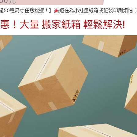
過50種尺寸任您挑選！】
還在為小批量紙箱或紙袋印刷煩惱 [
實惠！大量 搬家紙箱 輕鬆解決!