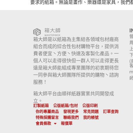
要求的紙箱。無論是畫作、樂器還是家具，我們
I
箱大師是以紙箱為主集結各領域包材廠商
組合而成的綜合性包材購物平台，提供消
上
費者便宜丶方便丶快速及客製化產品。一
下
個人可以走得很快但一群人可以走得更長
遠是箱大師能組成專業團隊的初衷期待您
m
一同參與箱大師團隊所提供的購物丶諮詢
服務！
箱大師平台由順祥紙器實業共同開發成
立。
訂製紙箱
公版紙箱/包材
公版印刷
你的專屬商品
發現更多
常見問題
訂單查詢
特殊採購留言
聯絡我們
我的帳號
會員條款
報價單