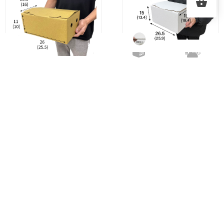
現貨
訂製
會員中心
現貨印刷
NO.68 5斤手提白箱
NO.71 3斤手提箱
26.5cm
×
19cm
×
15cm
26.5cm
×
16.5cm
×
11cm
以100個為單位購買最超
以100個為單位購買最超
值！
值！
1
2
…
9
→