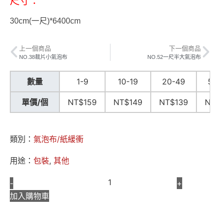
尺寸：
30cm(一尺)*6400cm
上一個商品
下一個商品
NO.38裁片小氣泡布
NO.52一尺半大氣泡布
數量
1-9
10-19
20-49
50
單價/個
NT$159
NT$149
NT$139
NT$
類別：
氣泡布/紙緩衝
用途：
包裝
,
其他
-
+
加入購物車