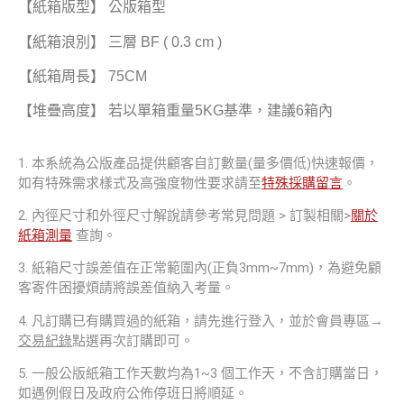
【紙箱版型】 公版箱型
【紙箱浪別】 三層 BF ( 0.3 cm )
【紙箱周長】 75CM
【堆疊高度】 若以單箱重量5KG基準，建議6箱內
1. 本系統為公版產品提供顧客自訂數量(量多價低)快速報價，
如有特殊需求樣式及高強度物性要求請至
特殊採購留言
。
2. 內徑尺寸和外徑尺寸解說請參考常見問題 > 訂製相關>
關於
紙箱測量
查詢。
3. 紙箱尺寸誤差值在正常範圍內(正負3mm~7mm)，為避免顧
客寄件困擾煩請將誤差值納入考量。
4. 凡訂購已有購買過的紙箱，請先進行登入，並於會員專區→
交易紀錄
點選再次訂購即可。
5. 一般公版紙箱工作天數均為1~3 個工作天，不含訂購當日，
如遇例假日及政府公佈停班日將順延。