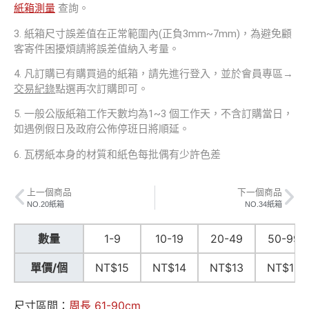
紙箱測量
查詢。
3. 紙箱尺寸誤差值在正常範圍內(正負3mm~7mm)，為避免顧
客寄件困擾煩請將誤差值納入考量。
4. 凡訂購已有購買過的紙箱，請先進行登入，並於會員專區→
交易紀錄
點選再次訂購即可。
5. 一般公版紙箱工作天數均為1~3 個工作天，不含訂購當日，
如遇例假日及政府公佈停班日將順延。
6. 瓦楞紙本身的材質和紙色每批偶有少許色差
上一個商品
下一個商品
NO.20紙箱
NO.34紙箱
數量
1-9
10-19
20-49
50-99
單價/個
NT$15
NT$14
NT$13
NT$12
尺寸區間：
周長 61-90cm