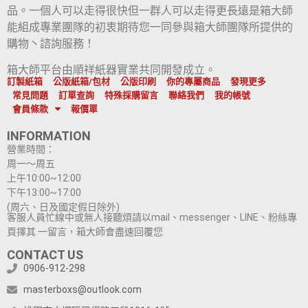
品。一個人可以走得很快但一群人可以走得更長遠是箱大師
能組成專業團隊的初衷期待您一同參與箱大師團隊所提供的
購物丶諮詢服務！
箱大師平台由順祥紙器實業共同開發成立。
訂製紙箱
公版紙箱/包材
公版印刷
你的專屬商品
發現更多
常見問題
訂單查詢
特殊採購留言
聯絡我們
我的帳號
會員條款
報價單
INFORMATION
營業時間：
周一～周五
上午10:00~12:00
下午13:00~17:00
(周六、日及國定假日除外)
客服人員忙線中或無人接聽煩請以mail、messenger、LINE、粉絲專
頁擇其 一留言，箱大師會盡速回覆您
CONTACT US
0906-912-298
masterboxs@outlook.com