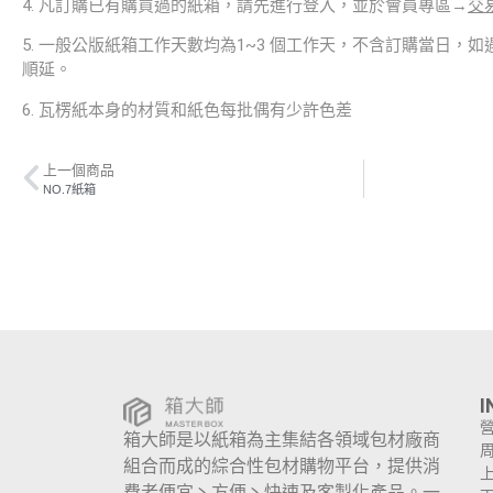
4. 凡訂購已有購買過的紙箱，請先進行登入，並於會員專區→
交
5. 一般公版紙箱工作天數均為1~3 個工作天，不含訂購當日，
順延。
6. 瓦楞紙本身的材質和紙色每批偶有少許色差
上一個商品
NO.7紙箱
I
箱大師是以紙箱為主集結各領域包材廠商
組合而成的綜合性包材購物平台，提供消
上
費者便宜丶方便丶快速及客製化產品。一