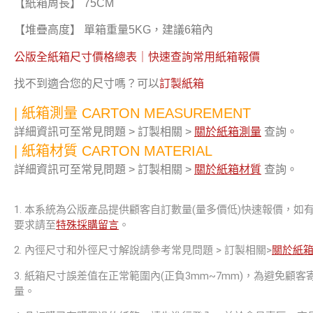
【紙箱周長】 75CM
【堆疊高度】 單箱重量5KG，建議6箱內
公版全紙箱尺寸價格總表｜快速查詢常用紙箱報價
找不到適合您的尺寸嗎？可以
訂製紙箱
| 紙箱測量 CARTON MEASUREMENT
詳細資訊可至常見問題 > 訂製相關 >
關於紙箱測量
查詢。
| 紙箱材質 CARTON MATERIAL
詳細資訊可至常見問題 > 訂製相關 >
關於紙箱材質
查詢。
1. 本系統為公版產品提供顧客自訂數量(量多價低)快速報價，
要求請至
特殊採購留言
。
2. 內徑尺寸和外徑尺寸解說請參考常見問題 > 訂製相關>
關於紙
3. 紙箱尺寸誤差值在正常範圍內(正負3mm~7mm)，為避免顧
量。