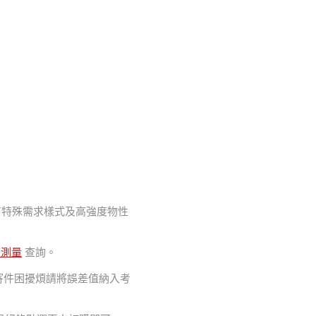
如有特殊需求樣式及高強度物性
箱測量
查詢。
客寄件困擾煩請將誤差值納入考