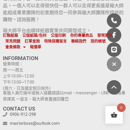
品。一個人可以走得很快但一群人可以走得更長遠是箱大師
能組成專業團隊的初衷期待您一同參與箱大師團隊所提供的
購物丶諮詢服務！
箱大師平台由順祥紙器實業共同開發成立。
訂製紙箱
公版紙箱/包材
公版印刷
你的專屬商品
發現更多
常見問題
訂單查詢
特殊採購留言
聯絡我們
我的帳號
會員條款
報價單
INFORMATION
營業時間：
周一～周五
上午10:00~12:00
下午13:00~17:00
(周六、日及國定假日除外)
客服人員忙線中或無人接聽煩請以mail、messenger、LINE、粉絲專
頁擇其 一留言，箱大師會盡速回覆您
0
CONTACT US
0906-912-298
masterboxs@outlook.com