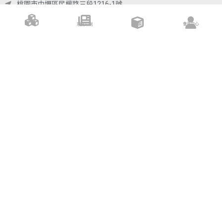
桃園市中壢區民權路三段1216-1號
箱大師（連品包裝企業社）
現貨
訂製
會員中心
現貨印刷
FOLLOW US
2026 © 箱大師 | 桃園箱大師紙箱批發工廠 客製化紙箱 宅配紙箱 瓦楞紙箱批發訂
製價格 搬家紙箱工廠推薦 公版紙箱製作桃 紙箱廠商推薦 包材紙箱買賣 包裝用品
材料 All Rights Reserved.