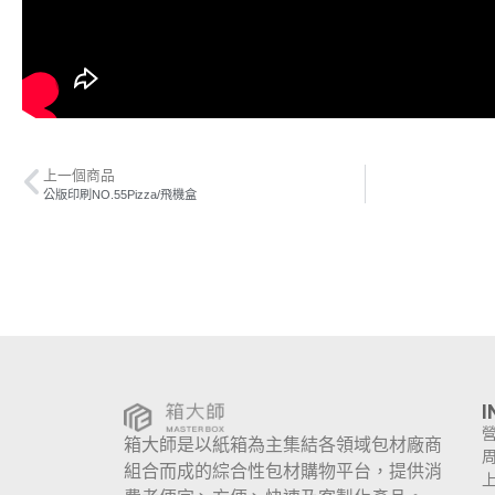
上一個商品
公版印刷NO.55Pizza/飛機盒
I
箱大師是以紙箱為主集結各領域包材廠商
組合而成的綜合性包材購物平台，提供消
上