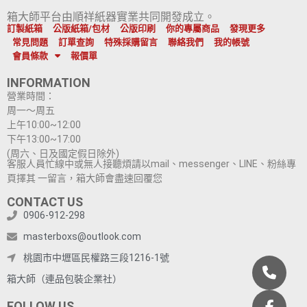
箱大師平台由順祥紙器實業共同開發成立。
訂製紙箱
公版紙箱/包材
公版印刷
你的專屬商品
發現更多
常見問題
訂單查詢
特殊採購留言
聯絡我們
我的帳號
會員條款
報價單
INFORMATION
營業時間：
周一～周五
上午10:00~12:00
下午13:00~17:00
(周六、日及國定假日除外)
客服人員忙線中或無人接聽煩請以mail、messenger、LINE、粉絲專
頁擇其 一留言，箱大師會盡速回覆您
CONTACT US
0906-912-298
masterboxs@outlook.com
桃園市中壢區民權路三段1216-1號
箱大師（連品包裝企業社）
FOLLOW US