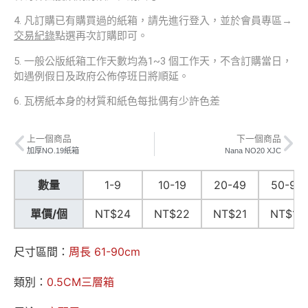
4. 凡訂購已有購買過的紙箱，請先進行登入，並於會員專區→
交易紀錄
點選再次訂購即可。
5. 一般公版紙箱工作天數均為1~3 個工作天，不含訂購當日，
如遇例假日及政府公佈停班日將順延。
6. 瓦楞紙本身的材質和紙色每批偶有少許色差
上一個商品
下一個商品
加厚NO.19紙箱
Nana NO20 XJC
數量
1-9
10-19
20-49
50-99
單價/個
NT$24
NT$22
NT$21
NT$18
尺寸區間：
周長 61-90cm
類別：
0.5CM三層箱