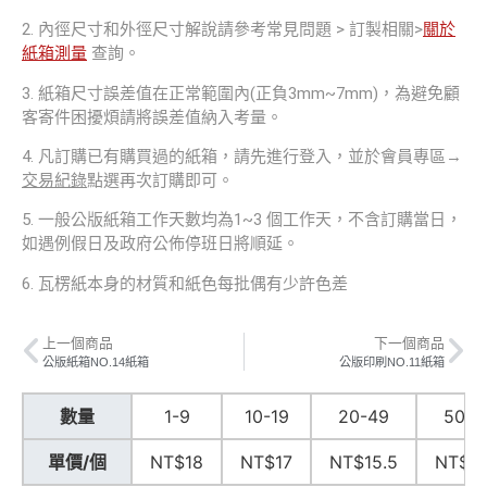
2. 內徑尺寸和外徑尺寸解說請參考常見問題 > 訂製相關>
關於
紙箱測量
查詢。
3. 紙箱尺寸誤差值在正常範圍內(正負3mm~7mm)，為避免顧
客寄件困擾煩請將誤差值納入考量。
4. 凡訂購已有購買過的紙箱，請先進行登入，並於會員專區→
交易紀錄
點選再次訂購即可。
5. 一般公版紙箱工作天數均為1~3 個工作天，不含訂購當日，
如遇例假日及政府公佈停班日將順延。
6. 瓦楞紙本身的材質和紙色每批偶有少許色差
上一個商品
下一個商品
公版紙箱NO.14紙箱
公版印刷NO.11紙箱
數量
1-9
10-19
20-49
50-9
單價/個
NT$18
NT$17
NT$15.5
NT$14