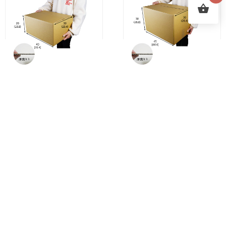
現貨
訂製
會員中心
現貨印刷
NO.19紙箱
NO.20紙箱(同富)
40cm
×
30cm
×
20cm
45cm
×
30cm
×
30cm
以100個為單位購買最超
以80個為單位購買最超
值！
值！
1
2
…
9
→