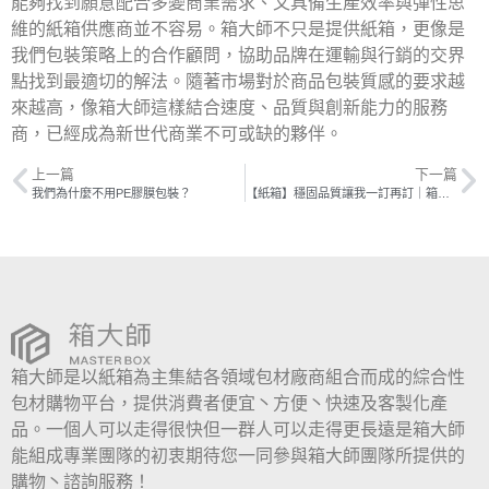
能夠找到願意配合多變商業需求、又具備生產效率與彈性思
維的紙箱供應商並不容易。箱大師不只是提供紙箱，更像是
我們包裝策略上的合作顧問，協助品牌在運輸與行銷的交界
點找到最適切的解法。隨著市場對於商品包裝質感的要求越
來越高，像箱大師這樣結合速度、品質與創新能力的服務
商，已經成為新世代商業不可或缺的夥伴。
上一篇
下一篇
我們為什麼不用PE膠膜包裝？
【紙箱】穩固品質讓我一訂再訂｜箱大師
箱大師是以紙箱為主集結各領域包材廠商組合而成的綜合性
包材購物平台，提供消費者便宜丶方便丶快速及客製化產
品。一個人可以走得很快但一群人可以走得更長遠是箱大師
能組成專業團隊的初衷期待您一同參與箱大師團隊所提供的
購物丶諮詢服務！