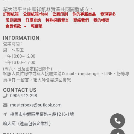
箱大師平台由順祥紙器實業共同開發成立。
訂製紙箱
公版紙箱/包材
公版印刷
你的專屬商品
發現更多
常見問題
訂單查詢
特殊採購留言
聯絡我們
我的帳號
會員條款
報價單
INFORMATION
營業時間：
周一～周五
上午10:00~12:00
下午13:00~17:00
(周六、日及國定假日除外)
客服人員忙線中或無人接聽煩請以mail、messenger、LINE、粉絲專
頁擇其 一留言，箱大師會盡速回覆您
CONTACT US
0906-912-298
masterboxs@outlook.com
桃園市中壢區民權路三段1216-1號
箱大師（連品包裝企業社）