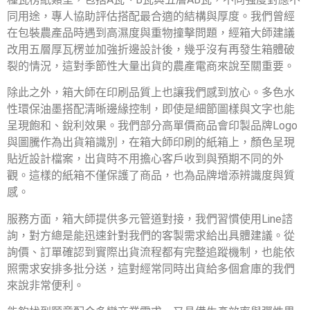
同用途，專人協助評估搭配最合適的結構與厚度。我們曾經
在包裝農產品時遇到高濕度與重物撞擊問題，經箱大師建議
改用五層厚瓦楞並加強折邊設計後，幾乎沒有再發生箱體破
裂的情況，這對季節性大量出貨的農產電商來說至關重要。
除此之外，箱大師在印刷品質上也讓我們感到放心。多色水
性環保油墨搭配清晰邊緣控制，即使是細節圖樣與文字也能
呈現飽和、銳利效果。我們部分高單價商品會印製品牌Logo
與圖騰作為出貨箱識別，在箱大師印刷的紙箱上，顏色呈現
貼近設計檔案，出貨時不用擔心客戶收到與預期不同的外
觀。這樣的紙箱不僅保護了商品，也為品牌增添辨識度與質
感。
服務方面，箱大師提供多元管道對接，我們習慣使用Line諮
詢，對方總是能迅速針對我們的客製需求給出具體建議。從
詢價、訂單確認到實際出貨流程都有完整追蹤機制，也能依
照需求安排多批分送，這對經常同時出貨給多個倉庫的我們
來說非常便利。