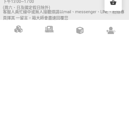
下午13:00~17:00
(周六、日及國定假日除外)
客服人員忙線中或無人接聽煩請以mail、messenger、LINE、粉絲專
頁擇其 一留言，箱大師會盡速回覆您
CONTACT US
現貨
訂製
會員中心
現貨印刷
0906-912-298
masterboxs@outlook.com
桃園市中壢區民權路三段1216-1號
箱大師（連品包裝企業社）
FOLLOW US