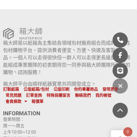
箱大師是以紙箱為主集結各領域包材廠商組合而成的綜合性
包材購物平台，提供消費者便宜丶方便丶快速及客製化產
品。一個人可以走得很快但一群人可以走得更長遠是箱大師
能組成專業團隊的初衷期待您一同參與箱大師團隊所提供的
購物丶諮詢服務！
箱大師平台由順祥紙器實業共同開發成立。
訂製紙箱
公版紙箱/包材
公版印刷
你的專屬商品
發現更多
常見問題
訂單查詢
特殊採購留言
聯絡我們
我的帳號
會員條款
報價單
INFORMATION
營業時間：
周一～周五
0
上午10:00~12:00