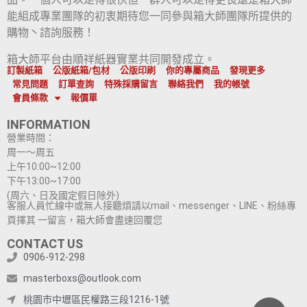
能組成專業團隊的初衷期待您一同參與箱大師團隊所提供的
購物丶諮詢服務！
箱大師平台由順祥紙器實業共同開發成立。
訂製紙箱
公版紙箱/包材
公版印刷
你的專屬商品
發現更多
常見問題
訂單查詢
特殊採購留言
聯絡我們
我的帳號
會員條款
報價單
INFORMATION
營業時間：
周一～周五
上午10:00~12:00
下午13:00~17:00
(周六、日及國定假日除外)
客服人員忙線中或無人接聽煩請以mail、messenger、LINE、粉絲專
頁擇其 一留言，箱大師會盡速回覆您
CONTACT US
0906-912-298
masterboxs@outlook.com
桃園市中壢區民權路三段1216-1號